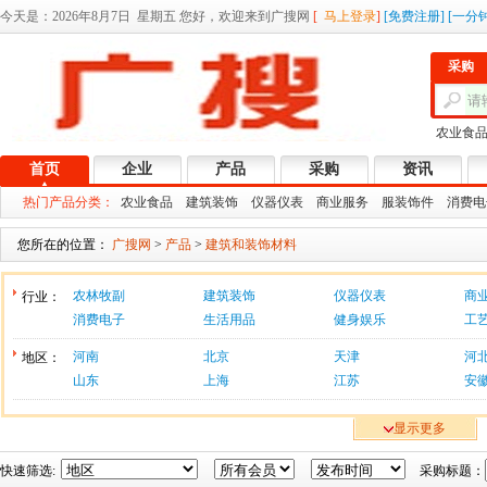
今天是：
2026年8月7日 星期五 您好，欢迎来到广搜网
[
马上登录
]
[
免费注册
]
[
一分
采购
农业食
首页
企业
产品
采购
资讯
热门产品分类：
农业食品
建筑装饰
仪器仪表
商业服务
服装饰件
消费电
您所在的位置：
广搜网
>
产品
>
建筑和装饰材料
农林牧副
建筑装饰
仪器仪表
商
行业：
消费电子
生活用品
健身娱乐
工
河南
北京
天津
河
地区：
山东
上海
江苏
安
显示更多
快速筛选:
采购标题：