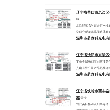
辽宁省营口市老边区
04
水性解胶临时键合胶水性
学研究所超薄晶圆减薄临
深圳市芯泰科光电有
辽宁省沈阳市东陵区
不伤金属光刻胶剥离液替
光电有限公司产品热线许
深圳市芯泰科光电有
辽宁省铁岭市西丰县M
荐
09-04
替代英特格清洗剂半导体