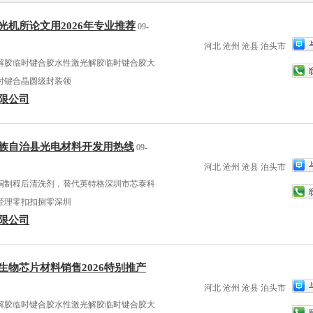
光机所论文用2026年专业推荐
09-
河北 沧州 沧县 泊头市
解胶临时键合胶水性激光解胶临时键合胶大
时键合晶圆级封装领
限公司
族自治县光电材料开发用热线
09-
河北 沧州 沧县 泊头市
铜制程后清洗剂，替代英特格深圳市芯泰科
经理零扣扣捌零深圳
限公司
生物芯片材料销售2026特别推产
河北 沧州 沧县 泊头市
解胶临时键合胶水性激光解胶临时键合胶大