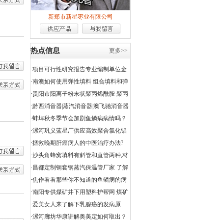
新郑市新星枣业有限公司
热点信息
更多>>
·
项目可行性研究报告专业编制单位金
钥匙项目咨询机构
·
南澳如何使用弹性填料 组合填料和弹
性填料
·
贵阳市阳离子粉末状聚丙烯酰胺 聚丙
烯酰胺物理性质
·
黔西消音器|蒸汽消音器|澳飞驰消音器
供应
·
蚌埠秋冬季节会加剧鱼鳞病病情吗？
蚌埠她为何被鱼鳞病折磨的如此痛苦
·
漯河巩义蓝星厂供应高效聚合氯化铝
铁
·
拯救晚期肝癌病人的中医治疗办法?
东莞
·
沙头角蜂窝填料有斜管和直管两种,材
质有PP、PVC两 沉淀池底部排泥管安
·
昌都定制钢套钢蒸汽保温管厂家 了解
装
工程钢套钢保温管昌都价格
·
焦作看看那些你不知道的鱼鳞病的病
因
·
南阳专供煤矿井下用塑料护帮网 煤矿
井下用双抗网煤矿井下用塑料护帮网
·
爱美女人来了解下乳腺癌的发病原
因?吐鲁番
·
漯河廊坊华康讲解奥美定如何取出？