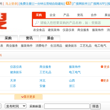
网
[
马上登录
]
[
免费注册
]
[
一分钟云营销自助建站
]
[
广搜网软件
]
[
广搜网APP
]
[
采购
企业
产品
资讯
合作
展
农业食品
建筑装饰
仪器仪表
商业服务
服装饰件
消
采购
资讯
展会
仪表
商业服务
服装饰件
消费电子
生活用品
健身娱乐
工艺礼品
电工电气
料
仪器仪表
商业服务
服装饰件
更多
健身娱乐
工艺礼品
电工电气
天津
河北
山西
更多
江苏
安徽
浙江
显示更多
采购标题：